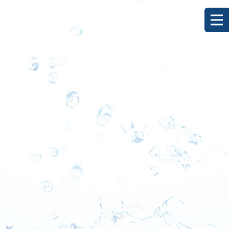
[%title%]
HOME
|
ブログ
|
template.detail
[%list_start%]
[%list_end%]
[%category%]
[%article_date_notime_dot%]
[%lead%]
[%article%]