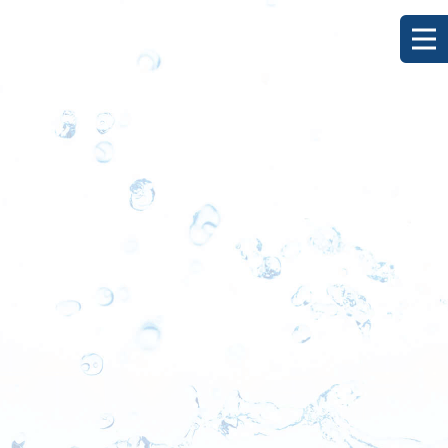
ビンチョウマグロ
HOME
|
ブログ
|
template.list
[%article_list_start%]
[!% if (image.url!="") { %]
[!% } %]
[%title%]
[%lead%]
[%new:new%] [%article_date_notime_dot%]