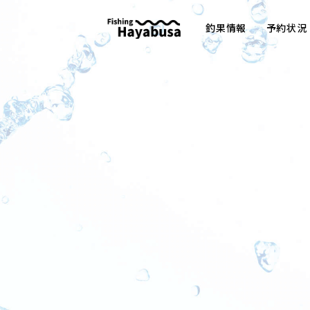
釣果情報
予約状況
HOME
|
ブログ
|
template.list
[%article_list_start%]