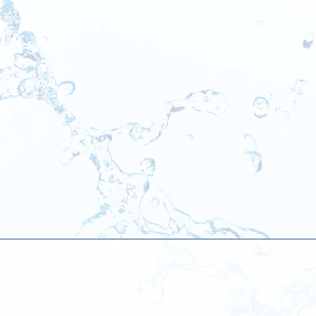
[!% if (image.url!="") { %]
[!% } %]
[%title%]
[%lead%]
[%new:new%] [%article_date_notime_dot