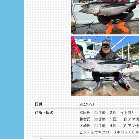
日付
2022/3/21
住所・氏名
福田氏 白甘鯛 ２匹 イトヨリ 
越智氏 白甘鯛 １匹 （白アマ便
大崎氏 白甘鯛 ４匹 （白アマ便
ビンチョウマグロ ６キロ～１６キ