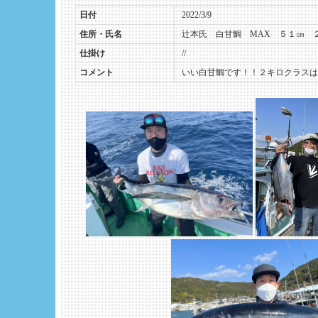
日付
2022/3/9
住所・氏名
辻本氏 白甘鯛 MAX ５１㎝ 
仕掛け
//
コメント
いい白甘鯛です！！２キロクラスは