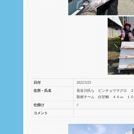
日付
2022/3/25
住所・氏名
長谷川氏ら ビンチョウマグロ ２
取材チーム 白甘鯛 ４４㎝ １０
仕掛け
//
コメント