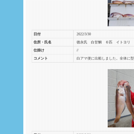
日付
2022/3/30
住所・氏名
徳永氏 白甘鯛 ６匹 イトヨリ 
仕掛け
//
コメント
白アマ便に出船しました。全体に型