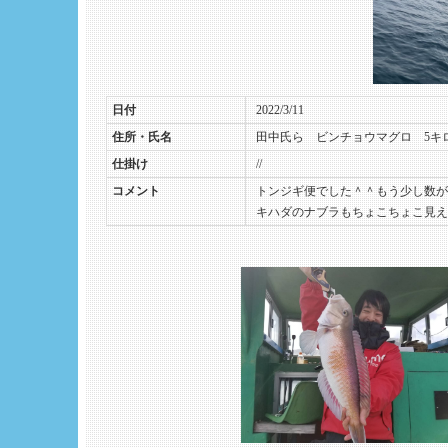
日付
2022/3/11
住所・氏名
田中氏ら ビンチョウマグロ 5キ
仕掛け
//
コメント
トンジギ便でした＾＾もう少し数が
キハダのナブラもちょこちょこ見え