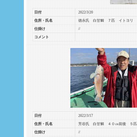
日付
2022/3/20
住所・氏名
徳永氏 白甘鯛 ７匹 イトヨリ 
仕掛け
//
コメント
日付
2022/3/17
住所・氏名
芳谷氏 白甘鯛 ４０㎝前後 ５匹
仕掛け
//