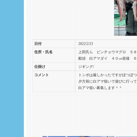
日付
2022/2/23
住所・氏名
上田氏ら ビンチョウマグロ ５
船頭 白アマダイ ４０㎝前後 ６
仕掛け
ジギング/
コメント
トンボは厳しかったですがぽつぽつ
夕方前に白アマ狙いで遊びに行って
白アマ狙い募集します＾＾