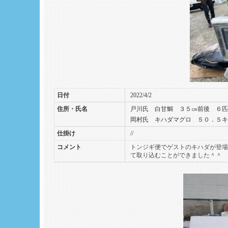
日付
2022/4/2
住所・氏名
戸川氏 白甘鯛 ３５㎝前後 ６匹
岡村氏 キハダマグロ ５０．５キ
仕掛け
//
コメント
トンジギ便でゲストのキハダが登場
て取り込むことができました＾＾