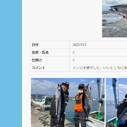
日付
2022/3/13
住所・氏名
//
仕掛け
//
コメント
トンジギ便でした。いいところに当た