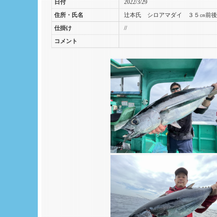
日付
2022/3/29
住所・氏名
辻本氏 シロアマダイ ３５㎝前
仕掛け
//
コメント