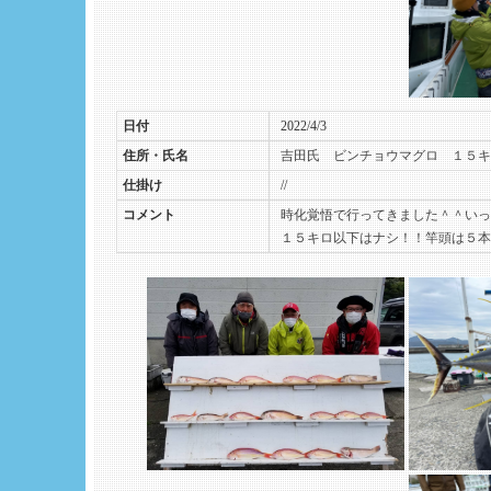
日付
2022/4/3
住所・氏名
吉田氏 ビンチョウマグロ １５キ
仕掛け
//
コメント
時化覚悟で行ってきました＾＾いっ
１５キロ以下はナシ！！竿頭は５本で