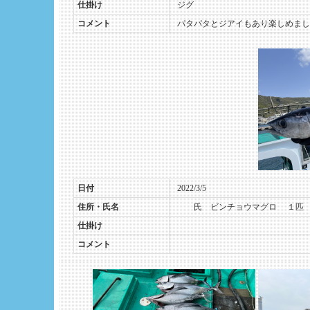
仕掛け
ジグ
コメント
パタパタとジアイもあり楽しめまし
日付
2022/3/5
住所・氏名
氏 ビンチョウマグロ
１匹 
仕掛け
コメント